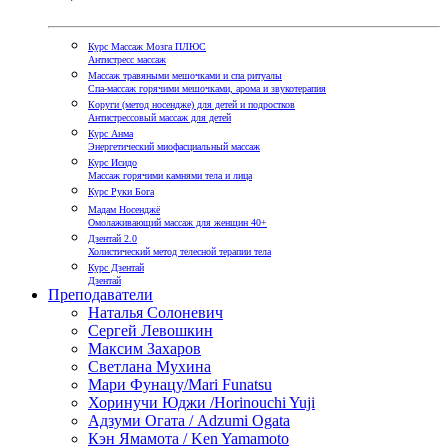
Курс Массаж Мозга ПЛЮС
Антистресс массаж
Массаж травяными мешочками и спа ритуалы
Спа-массаж горячими мешочками, арома и звукотерапия
Коруги (метод носендже) для детей и подростков
Антистрессовый массаж для детей
Курс Анма
Энергетический миофасциальный массаж
Курс Исидо
Массаж горячими камнями тела и лица
Курс Руки Бога
Мадам Носенджё
Омолаживающий массаж для женщин 40+
Дзентай 2.0
Холистический метод телесной терапии тела
Курс Дзентай
Дзентай
Преподаватели
Наталья Солоневич
Сергей Левошкин
Максим Захаров
Светлана Мухина
Мари Фунацу/Mari Funatsu
Хоринучи Юджи /Horinouchi Yuji
Адзуми Огата / Adzumi Ogata
Кэн Ямамота / Ken Yamamoto