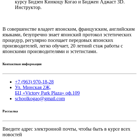
курсу Бидзен Кинкоцу Когао и Биджен Аджаст 3D.
Инструктор.
В совершенстве владеет японским, французским, английским
языками, безупречно знает японский протокол эстетических
процедур, регулярно посещает передовых японских
производителей, легко обучает, 20 летний стаж работы с
японскими производителями и эстетистами.
Контактная информация
+7 (963) 970-18-28
Ул. Минская 2Ж,
БЦ «Victory Park Plaza» оф.109
schoolkogao@gmail.com
Рассылка
Введите адрес электронной почты, чтобы быть в курсе всех
новостей