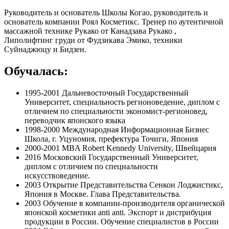
Руководитель и основатель Школы Когао, руководитель и
основатель компании Роял Косметикс. Тренер по аутентичной
массажной технике Рукако от Канадзава Рукако ,
Липолифтинг груди от Фудзикава Эмико, техники
Суйнаджюцу и Бидзен.
Обучалась:
1995-2001 Дальневосточный Государственный
Университет, специальность регионоведение, диплом с
отличием по специальности экономист-регионовед,
переводчик японского языка
1998-2000 Международная Информационная Бизнес
Школа, г. Уцуномия, префектура Точиги, Япония
2000-2001 MBA Robert Kennedy University, Швейцария
2016 Московский Государственный Университет,
диплом с отличием по специальности
искусствоведение.
2003 Открытие Представительства Сенкон Лоджистикс,
Япония в Москве. Глава Представительства.
2003 Обучение в компании-производителя органической
японской косметики anti anti. Экспорт и дистрибуция
продукции в России. Обучение специалистов в России