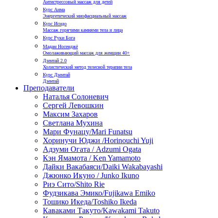
Антистрессовый массаж для детей
Курс Анма
Энергетический миофасциальный массаж
Курс Исидо
Массаж горячими камнями тела и лица
Курс Руки Бога
Мадам Носенджё
Омолаживающий массаж для женщин 40+
Дзентай 2.0
Холистический метод телесной терапии тела
Курс Дзентай
Дзентай
Преподаватели
Наталья Солоневич
Сергей Левошкин
Максим Захаров
Светлана Мухина
Мари Фунацу/Mari Funatsu
Хоринучи Юджи /Horinouchi Yuji
Адзуми Огата / Adzumi Ogata
Кэн Ямамота / Ken Yamamoto
Дайки Вакабаяси/Daiki Wakabayashi
Джюнко Икуно / Junko Ikuno
Риэ Сито/Shito Rie
Фудзикава Эмико/Fujikawa Emiko
Тошико Икеда/Toshiko Ikeda
Каваками Такуто/Kawakami Takuto