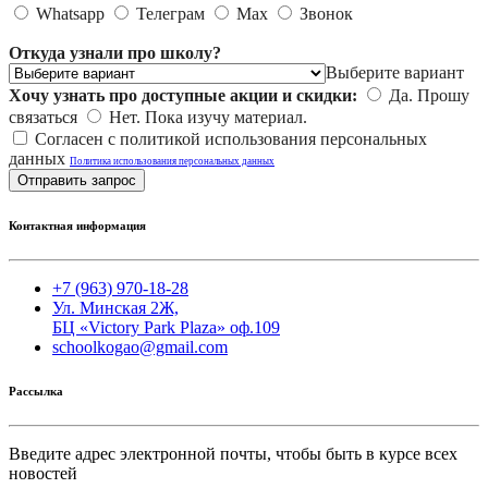
Whatsapp
Телеграм
Max
Звонок
Откуда узнали про школу?
Выберите вариант
Хочу узнать про доступные акции и скидки:
Да. Прошу
связаться
Нет. Пока изучу материал.
Согласен с политикой использования персональных
данных
Политика использования персональных данных
Отправить запрос
Контактная информация
+7 (963) 970-18-28
Ул. Минская 2Ж,
БЦ «Victory Park Plaza» оф.109
schoolkogao@gmail.com
Рассылка
Введите адрес электронной почты, чтобы быть в курсе всех
новостей