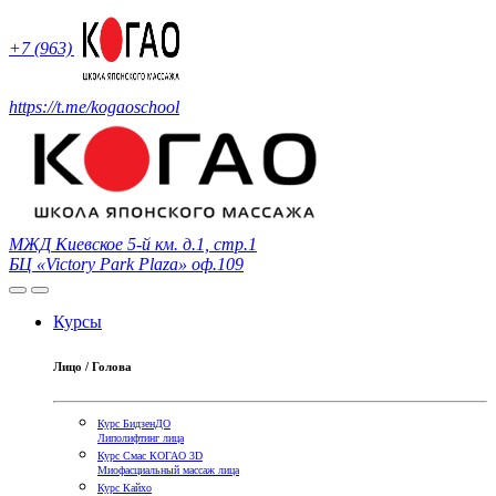
+7 (963) 970-18-28
https://t.me/kogaoschool
МЖД Киевское 5-й км. д.1, стр.1
БЦ «Victory Park Plaza» оф.109
Курсы
Лицо / Голова
Курс БидзeнДО
Липолифтинг лица
Курс Смас КОГАО 3D
Миофасциальный массаж лица
Курс Кайхо