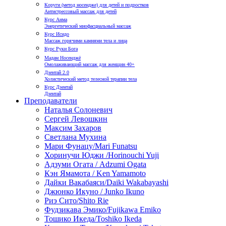
Коруги (метод носендже) для детей и подростков
Антистрессовый массаж для детей
Курс Анма
Энергетический миофасциальный массаж
Курс Исидо
Массаж горячими камнями тела и лица
Курс Руки Бога
Мадам Носенджё
Омолаживающий массаж для женщин 40+
Дзентай 2.0
Холистический метод телесной терапии тела
Курс Дзентай
Дзентай
Преподаватели
Наталья Солоневич
Сергей Левошкин
Максим Захаров
Светлана Мухина
Мари Фунацу/Mari Funatsu
Хоринучи Юджи /Horinouchi Yuji
Адзуми Огата / Adzumi Ogata
Кэн Ямамота / Ken Yamamoto
Дайки Вакабаяси/Daiki Wakabayashi
Джюнко Икуно / Junko Ikuno
Риэ Сито/Shito Rie
Фудзикава Эмико/Fujikawa Emiko
Тошико Икеда/Toshiko Ikeda