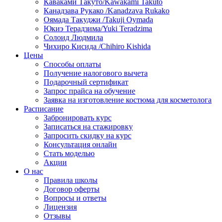
Каваками Такуто/Kawakami Takuto
Канадзава Рукако /Kanadzava Rukako
Оямада Такуджи /Takuji Oymada
Юкиэ Терадзима/Yuki Teradzima
Солоид Людмила
Чихиро Кисида /Chihiro Kishida
Цены
Способы оплаты
Получение налогового вычета
Подарочный сертификат
Запрос прайса на обучение
Заявка на изготовление костюма для косметолога
Расписание
Забронировать курс
Записаться на стажировку
Запросить скидку на курс
Консультация онлайн
Стать моделью
Акции
О нас
Правила школы
Договор оферты
Вопросы и ответы
Лицензия
Отзывы