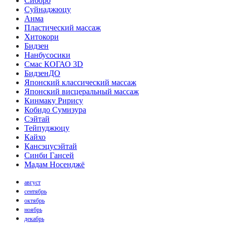
Сиборо
Суйнаджюцу
Анма
Пластический массаж
Хитокори
Бидзен
Нанбусосики
Смас КОГАО 3D
БидзeнДО
Японский классический массаж
Японский висцеральный массаж
Кинмаку Рирису
Кобидо Сумизура
Сэйтай
Тейпуджюцу
Кайхо
Кансэцусэйтай
Синби Гансей
Мадам Носенджё
август
сентябрь
октябрь
ноябрь
декабрь