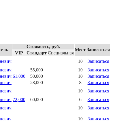
Стоимость, руб.
тель
Мест
Записаться
VIP
Стандарт
Специальная
оневич
10
Записаться
оневич
55,000
10
Записаться
оневич
61,000
50,000
10
Записаться
оневич
28,000
8
Записаться
оневич
10
Записаться
оневич
72,000
60,000
6
Записаться
оневич
10
Записаться
оневич
10
Записаться