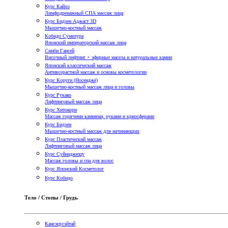
Курс Кайхо
Лимфодренажный СПА массаж лица
Курс Бидзен Аджаст 3D
Мышечно-костный массаж
Кобидо Сумизура
Японский императорский массаж лица
Синби Гансей
Височный лифтинг + эфирные масела и натуральные камни
Японский классический массаж
Антивозрастной массаж и основы косметологии
Курс Коруги (Носенджё)
Мышечно-костный массаж лица и головы
Курс Рукако
Лифтинговый массаж лица
Курс Хитокори
Массаж горячими камнями, руками и криосферами
Курс Бидзен
Мышечно-костный массаж для начинающих
Курс Пластический массаж
Лифтинговый массаж лица
Курс Суйнаджюцу
Массаж головы и спа для волос
Курс Японский Косметолог
Курс Кобидо
Тело / Стопы / Грудь
Кансэцусэйтай