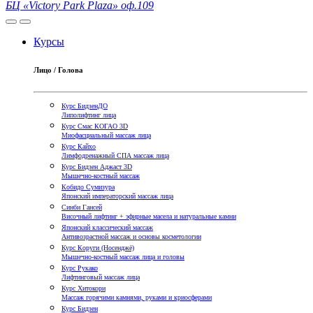
БЦ «Victory Park Plaza» оф.109
Курсы
Лицо / Голова
Курс БидзeнДО
Липолифтинг лица
Курс Смас КОГАО 3D
Миофасциальный массаж лица
Курс Кайхо
Лимфодренажный СПА массаж лица
Курс Бидзен Аджаст 3D
Мышечно-костный массаж
Кобидо Сумизура
Японский императорский массаж лица
Синби Гансей
Височный лифтинг + эфирные масела и натуральные камни
Японский классический массаж
Антивозрастной массаж и основы косметологии
Курс Коруги (Носенджё)
Мышечно-костный массаж лица и головы
Курс Рукако
Лифтинговый массаж лица
Курс Хитокори
Массаж горячими камнями, руками и криосферами
Курс Бидзен