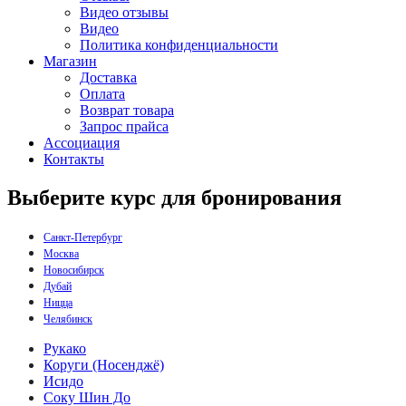
Видео отзывы
Видео
Политика конфиденциальности
Магазин
Доставка
Оплата
Возврат товара
Запрос прайса
Ассоциация
Контакты
Выберите курс для бронирования
Санкт-Петербург
Москва
Новосибирск
Дубай
Ницца
Челябинск
Рукако
Коруги (Носенджё)
Исидо
Соку Шин До