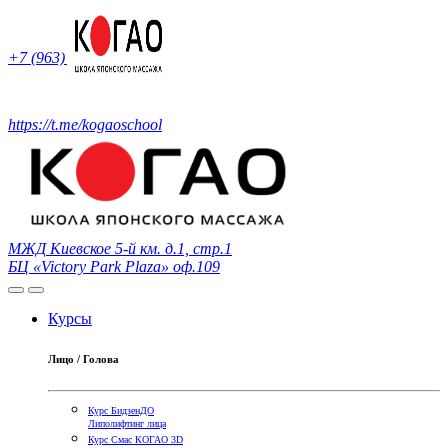
+7 (963) 970-18-28
https://t.me/kogaoschool
МЖД Киевское 5-й км. д.1, стр.1
БЦ «Victory Park Plaza» оф.109
Курсы
Лицо / Голова
Курс БидзeнДО
Липолифтинг лица
Курс Смас КОГАО 3D