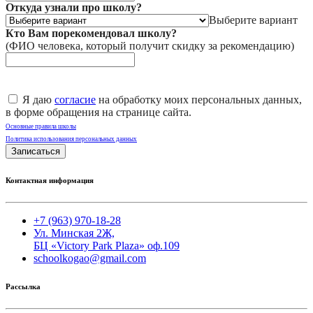
Откуда узнали про школу?
Выберите вариант
Кто Вам порекомендовал школу?
(ФИО человека, который получит скидку за рекомендацию)
Я даю
согласие
на обработку моих персональных данных,
в форме обращения на странице сайта.
Основные правила школы
Политика использования персональных данных
Записаться
Контактная информация
+7 (963) 970-18-28
Ул. Минская 2Ж,
БЦ «Victory Park Plaza» оф.109
schoolkogao@gmail.com
Рассылка