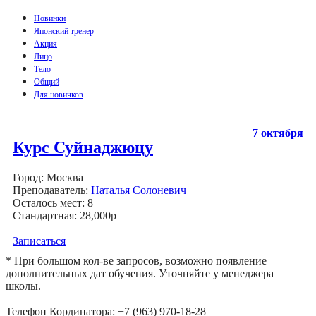
Новинки
Японский тренер
Акция
Лицо
Тело
Общий
Для новичков
7 октября
Курс Суйнаджюцу
Город: Москва
Преподаватель:
Наталья Солоневич
Осталось мест: 8
Стандартная: 28,000р
Записаться
* При большом кол-ве запросов, возможно появление
дополнительных дат обучения. Уточняйте у менеджера
школы.
Телефон Кординатора: +7 (963) 970-18-28