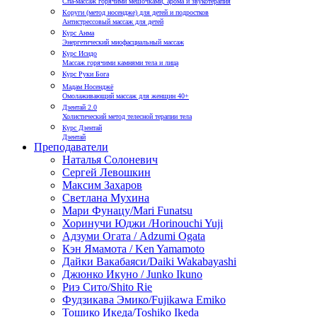
Спа-массаж горячими мешочками, арома и звукотерапия
Коруги (метод носендже) для детей и подростков
Антистрессовый массаж для детей
Курс Анма
Энергетический миофасциальный массаж
Курс Исидо
Массаж горячими камнями тела и лица
Курс Руки Бога
Мадам Носенджё
Омолаживающий массаж для женщин 40+
Дзентай 2.0
Холистический метод телесной терапии тела
Курс Дзентай
Дзентай
Преподаватели
Наталья Солоневич
Сергей Левошкин
Максим Захаров
Светлана Мухина
Мари Фунацу/Mari Funatsu
Хоринучи Юджи /Horinouchi Yuji
Адзуми Огата / Adzumi Ogata
Кэн Ямамота / Ken Yamamoto
Дайки Вакабаяси/Daiki Wakabayashi
Джюнко Икуно / Junko Ikuno
Риэ Сито/Shito Rie
Фудзикава Эмико/Fujikawa Emiko
Тошико Икеда/Toshiko Ikeda