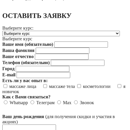
ОСТАВИТЬ ЗАЯВКУ
Выберите курс:
Выберите курс
Ваше имя (обязательно)
Ваша фамилия
Ваше отчество
Телефон (обязательно)
Город
E-mail
Есть ли у вас опыт в:
массаже лица
массаже тела
косметологии
я
новичок
Как с Вами связаться?
Whatsapp
Телеграм
Max
Звонок
Ваш день рождения
(для получения скидки и участия в
акциях)