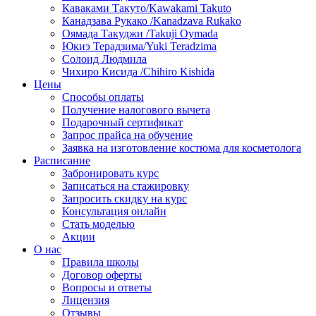
Каваками Такуто/Kawakami Takuto
Канадзава Рукако /Kanadzava Rukako
Оямада Такуджи /Takuji Oymada
Юкиэ Терадзима/Yuki Teradzima
Солоид Людмила
Чихиро Кисида /Chihiro Kishida
Цены
Способы оплаты
Получение налогового вычета
Подарочный сертификат
Запрос прайса на обучение
Заявка на изготовление костюма для косметолога
Расписание
Забронировать курс
Записаться на стажировку
Запросить скидку на курс
Консультация онлайн
Стать моделью
Акции
О нас
Правила школы
Договор оферты
Вопросы и ответы
Лицензия
Отзывы