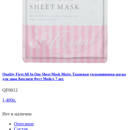
Quality First All In One Sheet Mask Moist. Тканевая увлажняющая маска
для лица Кволити Фест Мойст, 7 шт.
QF0012
1,400р.
Нет в наличии
Описание
Состав