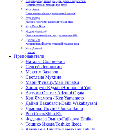
Коруги (метод носендже) для детей и подростков
Антистрессовый массаж для детей
Курс Анма
Энергетический миофасциальный массаж
Курс Исидо
Массаж горячими камнями тела и лица
Курс Руки Бога
Мадам Носенджё
Омолаживающий массаж для женщин 40+
Дзентай 2.0
Холистический метод телесной терапии тела
Курс Дзентай
Дзентай
Преподаватели
Наталья Солоневич
Сергей Левошкин
Максим Захаров
Светлана Мухина
Мари Фунацу/Mari Funatsu
Хоринучи Юджи /Horinouchi Yuji
Адзуми Огата / Adzumi Ogata
Кэн Ямамота / Ken Yamamoto
Дайки Вакабаяси/Daiki Wakabayashi
Джюнко Икуно / Junko Ikuno
Риэ Сито/Shito Rie
Фудзикава Эмико/Fujikawa Emiko
Тошико Икеда/Toshiko Ikeda
Каваками Такуто/Kawakami Takuto