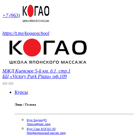
+7 (963) 970-18-28
https://t.me/kogaoschool
МЖД Киевское 5-й км. д.1, стр.1
БЦ «Victory Park Plaza» оф.109
Курсы
Лицо / Голова
Курс БидзeнДО
Липолифтинг лица
Курс Смас КОГАО 3D
Миофасциальный массаж лица