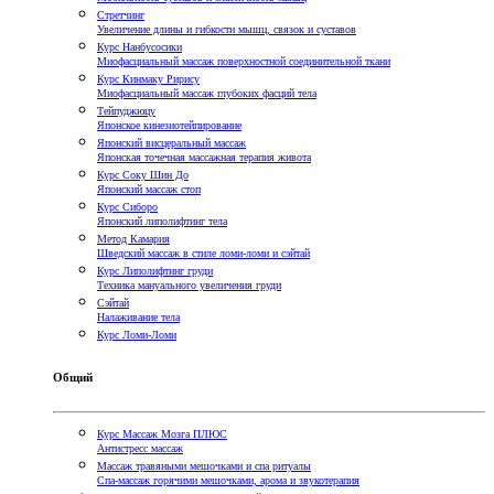
Стретчинг
Увеличение длины и гибкости мышц, связок и суставов
Курс Нанбусосики
Миофасциальный массаж поверхностной соединительной ткани
Курс Кинмаку Рирису
Миофасциальный массаж глубоких фасций тела
Тейпуджюцу
Японское кинезиотейпирование
Японский висцеральный массаж
Японская точечная массажная терапия живота
Курс Соку Шин До
Японский массаж стоп
Курс Сиборо
Японский липолифтинг тела
Метод Камария
Шведский массаж в стиле ломи-ломи и сэйтай
Курс Липолифтинг груди
Техника мануального увеличения груди
Сэйтай
Налаживание тела
Курс Ломи-Ломи
Общий
Курс Массаж Мозга ПЛЮС
Антистресс массаж
Массаж травяными мешочками и спа ритуалы
Спа-массаж горячими мешочками, арома и звукотерапия