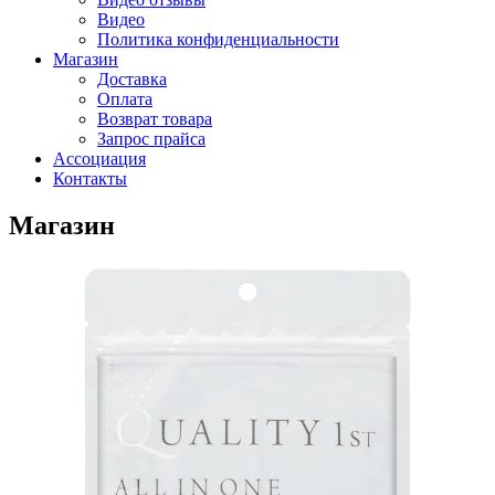
Видео
Политика конфиденциальности
Магазин
Доставка
Оплата
Возврат товара
Запрос прайса
Ассоциация
Контакты
Магазин