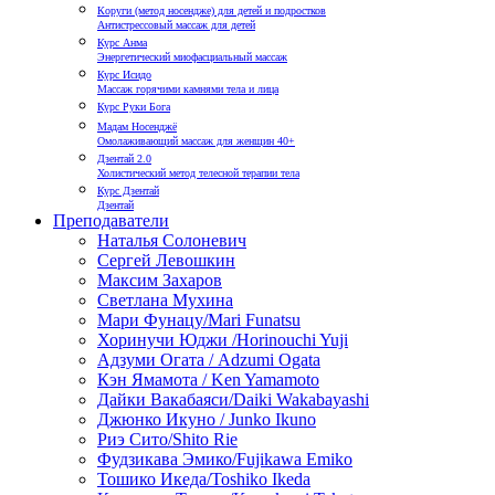
Коруги (метод носендже) для детей и подростков
Антистрессовый массаж для детей
Курс Анма
Энергетический миофасциальный массаж
Курс Исидо
Массаж горячими камнями тела и лица
Курс Руки Бога
Мадам Носенджё
Омолаживающий массаж для женщин 40+
Дзентай 2.0
Холистический метод телесной терапии тела
Курс Дзентай
Дзентай
Преподаватели
Наталья Солоневич
Сергей Левошкин
Максим Захаров
Светлана Мухина
Мари Фунацу/Mari Funatsu
Хоринучи Юджи /Horinouchi Yuji
Адзуми Огата / Adzumi Ogata
Кэн Ямамота / Ken Yamamoto
Дайки Вакабаяси/Daiki Wakabayashi
Джюнко Икуно / Junko Ikuno
Риэ Сито/Shito Rie
Фудзикава Эмико/Fujikawa Emiko
Тошико Икеда/Toshiko Ikeda