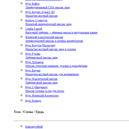
Курс Кайхо
Лимфодренажный СПА массаж лица
Курс Бидзен Аджаст 3D
Мышечно-костный массаж
Кобидо Сумизура
Японский императорский массаж лица
Синби Гансей
Височный лифтинг + эфирные масела и натуральные камни
Японский классический массаж
Антивозрастной массаж и основы косметологии
Курс Коруги (Носенджё)
Мышечно-костный массаж лица и головы
Курс Рукако
Лифтинговый массаж лица
Курс Хитокори
Массаж горячими камнями, руками и криосферами
Курс Бидзен
Мышечно-костный массаж для начинающих
Курс Пластический массаж
Лифтинговый массаж лица
Курс Суйнаджюцу
Массаж головы и спа для волос
Курс Японский Косметолог
Курс Кобидо
Тело / Стопы / Грудь
Кансэцусэйтай