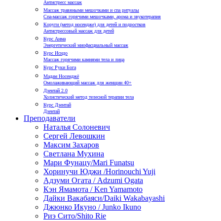
Антистресс массаж
Массаж травяными мешочками и спа ритуалы
Спа-массаж горячими мешочками, арома и звукотерапия
Коруги (метод носендже) для детей и подростков
Антистрессовый массаж для детей
Курс Анма
Энергетический миофасциальный массаж
Курс Исидо
Массаж горячими камнями тела и лица
Курс Руки Бога
Мадам Носенджё
Омолаживающий массаж для женщин 40+
Дзентай 2.0
Холистический метод телесной терапии тела
Курс Дзентай
Дзентай
Преподаватели
Наталья Солоневич
Сергей Левошкин
Максим Захаров
Светлана Мухина
Мари Фунацу/Mari Funatsu
Хоринучи Юджи /Horinouchi Yuji
Адзуми Огата / Adzumi Ogata
Кэн Ямамота / Ken Yamamoto
Дайки Вакабаяси/Daiki Wakabayashi
Джюнко Икуно / Junko Ikuno
Риэ Сито/Shito Rie