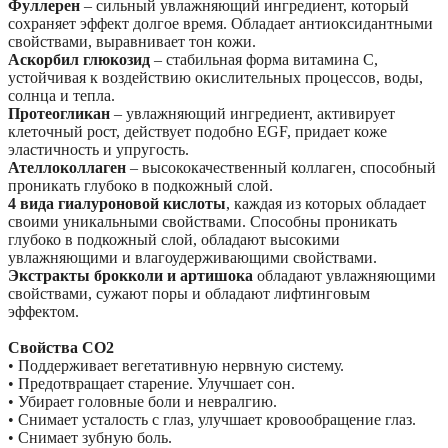
Фуллерен
– сильный увлажняющий ингредиент, который
сохраняет эффект долгое время. Обладает антиоксидантными
свойствами, выравнивает тон кожи.
Аскорбил глюкозид
– стабильная форма витамина С,
устойчивая к воздействию окислительных процессов, воды,
солнца и тепла.
Протеогликан
– увлажняющий ингредиент, активирует
клеточный рост, действует подобно EGF, придает коже
эластичность и упругость.
Ателлоколлаген
– высококачественный коллаген, способный
проникать глубоко в подкожный слой.
4 вида гиалуроновой кислоты
, каждая из которых обладает
своими уникальными свойствами. Способны проникать
глубоко в подкожный слой, обладают высокими
увлажняющими и влагоудерживающими свойствами.
Экстракты брокколи и артишока
обладают увлажняющими
свойствами, сужают поры и обладают лифтинговым
эффектом.
Свойства CO2
• Поддерживает вегетативную нервную систему.
• Предотвращает старение. Улучшает сон.
• Убирает головные боли и невралгию.
• Снимает усталость с глаз, улучшает кровообращение глаз.
• Снимает зубную боль.