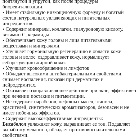
подтянутой и упругой, как после процедуры
биоревитализации.
• Имеет стабильную низкощелочную формулу и богатый
состав натуральных увлажняющих и питательных
ингредиентов.
• Содержит минералы, коллаген, гиалуроновую кислоту,
витамин С, керамиды.
• Обеспечивает кожу головы и лица питательными
веществами и минералами.
• Улучшает гормональную регенерацию в области кожи
головы и волос, оздоравливает кожу, нормализует
себорегуляцию жирной кожи.
• Улучшает кровообращение и лимфоток.
• Обладает высокими антибактериальными свойствами,
снимает воспаления, показан при дерматитах и
нейродермитах.
• Оказывает оздоравливающее действие при акне, эффективен
при лечении постакне и пигментации.
• Не содержит парабенов, нефтяных масел, этанола,
красителей, синтетических ароматизаторов, безопасен и не
имеет побочных эффектов.
• Содержит высокоэффективные ингредиенты:
Бисаболол
увлажняет кожу, выравнивает ее тон. Подавляет
выработку меланина, обладает противовоспалительными
свойствами.