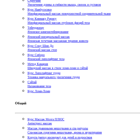
Стретчинг
Увеличение длины и гибкости мышц, связок и суставов
Курс Нанбусосики
Миофасциальный массаж поверхностной соединительной ткани
Курс Кинмаку Рирису
Миофасциальный массаж глубоких фасций тела
Тейпуджюцу
Японское кинезиотейпирование
Японский висцеральный массаж
Японская точечная массажная терапия живота
Курс Соку Шин До
Японский массаж стоп
Курс Сиборо
Японский липолифтинг тела
Метод Камария
Шведский массаж в стиле ломи-ломи и сэйтай
Курс Липолифтинг груди
Техника мануального увеличения груди
Сэйтай
Налаживание тела
Курс Ломи-Ломи
Общий
Курс Массаж Мозга ПЛЮС
Антистресс массаж
Массаж травяными мешочками и спа ритуалы
Спа-массаж горячими мешочками, арома и звукотерапия
Коруги (метод носендже) для детей и подростков