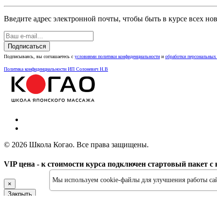
Введите адрес электронной почты, чтобы быть в курсе всех но
Подписаться
Подписываясь, вы соглашаетесь с
условиями политики конфиденциальности
и
обработки персональных
Политика конфиденциальности ИП Солоневич Н.В
©
2026
Школа Когао. Все права защищены.
VIP цена - к стоимости курса подключен стартовый пакет с
Мы используем cookie-файлы для улучшения работы сай
×
Закрыть