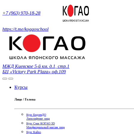
+7 (963) 970-18-28
https://t.me/kogaoschool
МЖД Киевское 5-й км. д.1, стр.1
БЦ «Victory Park Plaza» оф.109
Курсы
Лицо / Голова
Курс БидзeнДО
Липолифтинг лица
Курс Смас КОГАО 3D
Миофасциальный массаж лица
Курс Кайхо