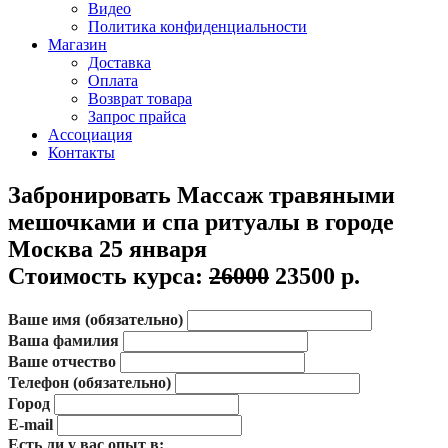
Видео
Политика конфиденциальности
Магазин
Доставка
Оплата
Возврат товара
Запрос прайса
Ассоциация
Контакты
Забронировать Массаж травяными
мешочками и спа ритуалы в городе
Москва 25 января
Стоимость курса:
26000
23500 р.
Ваше имя (обязательно)
Ваша фамилия
Ваше отчество
Телефон (обязательно)
Город
E-mail
Есть ли у вас опыт в: