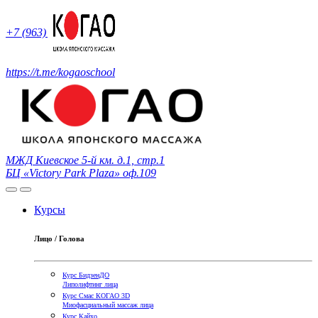
+7 (963) 970-18-28
https://t.me/kogaoschool
МЖД Киевское 5-й км. д.1, стр.1
БЦ «Victory Park Plaza» оф.109
Курсы
Лицо / Голова
Курс БидзeнДО
Липолифтинг лица
Курс Смас КОГАО 3D
Миофасциальный массаж лица
Курс Кайхо