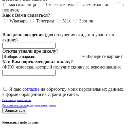
массаже лица
массаже тела
косметологии
я
новичок
Как с Вами связаться?
Whatsapp
Телеграм
Max
Звонок
Ваш день рождения
(для получения скидки и участия в
акциях)
Откуда узнали про школу?
Выберите вариант
Кто Вам порекомендовал школу?
(ФИО человека, который получит скидку за рекомендацию)
Я даю
согласие
на обработку моих персональных данных,
в форме обращения на странице сайта.
Основные правила школы
Политика использования персональных данных
Записаться
Контактная информация