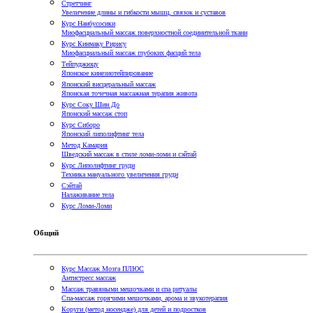
Стретчинг
Увеличение длины и гибкости мышц, связок и суставов
Курс Нанбусосики
Миофасциальный массаж поверхностной соединительной ткани
Курс Кинмаку Рирису
Миофасциальный массаж глубоких фасций тела
Тейпуджюцу
Японское кинезиотейпирование
Японский висцеральный массаж
Японская точечная массажная терапия живота
Курс Соку Шин До
Японский массаж стоп
Курс Сиборо
Японский липолифтинг тела
Метод Камария
Шведский массаж в стиле ломи-ломи и сэйтай
Курс Липолифтинг груди
Техника мануального увеличения груди
Сэйтай
Налаживание тела
Курс Ломи-Ломи
Общий
Курс Массаж Мозга ПЛЮС
Антистресс массаж
Массаж травяными мешочками и спа ритуалы
Спа-массаж горячими мешочками, арома и звукотерапия
Коруги (метод носендже) для детей и подростков