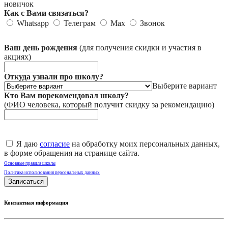
новичок
Как с Вами связаться?
Whatsapp
Телеграм
Max
Звонок
Ваш день рождения
(для получения скидки и участия в
акциях)
Откуда узнали про школу?
Выберите вариант
Кто Вам порекомендовал школу?
(ФИО человека, который получит скидку за рекомендацию)
Я даю
согласие
на обработку моих персональных данных,
в форме обращения на странице сайта.
Основные правила школы
Политика использования персональных данных
Записаться
Контактная информация