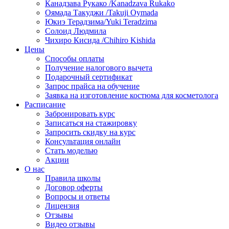
Канадзава Рукако /Kanadzava Rukako
Оямада Такуджи /Takuji Oymada
Юкиэ Терадзима/Yuki Teradzima
Солоид Людмила
Чихиро Кисида /Chihiro Kishida
Цены
Способы оплаты
Получение налогового вычета
Подарочный сертификат
Запрос прайса на обучение
Заявка на изготовление костюма для косметолога
Расписание
Забронировать курс
Записаться на стажировку
Запросить скидку на курс
Консультация онлайн
Стать моделью
Акции
О нас
Правила школы
Договор оферты
Вопросы и ответы
Лицензия
Отзывы
Видео отзывы