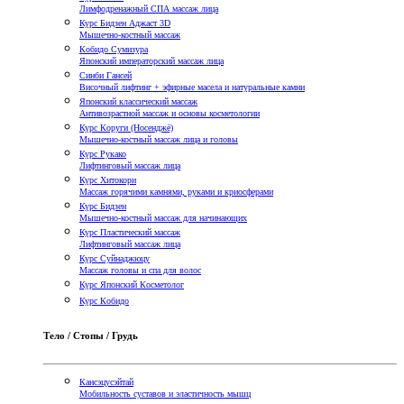
Лимфодренажный СПА массаж лица
Курс Бидзен Аджаст 3D
Мышечно-костный массаж
Кобидо Сумизура
Японский императорский массаж лица
Синби Гансей
Височный лифтинг + эфирные масела и натуральные камни
Японский классический массаж
Антивозрастной массаж и основы косметологии
Курс Коруги (Носенджё)
Мышечно-костный массаж лица и головы
Курс Рукако
Лифтинговый массаж лица
Курс Хитокори
Массаж горячими камнями, руками и криосферами
Курс Бидзен
Мышечно-костный массаж для начинающих
Курс Пластический массаж
Лифтинговый массаж лица
Курс Суйнаджюцу
Массаж головы и спа для волос
Курс Японский Косметолог
Курс Кобидо
Тело / Стопы / Грудь
Кансэцусэйтай
Мобильность суставов и эластичность мышц