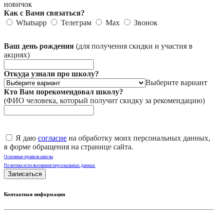
новичок
Как с Вами связаться?
Whatsapp
Телеграм
Max
Звонок
Ваш день рождения
(для получения скидки и участия в
акциях)
Откуда узнали про школу?
Выберите вариант
Кто Вам порекомендовал школу?
(ФИО человека, который получит скидку за рекомендацию)
Я даю
согласие
на обработку моих персональных данных,
в форме обращения на странице сайта.
Основные правила школы
Политика использования персональных данных
Записаться
Контактная информация