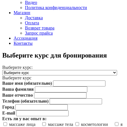
Видео
Политика конфиденциальности
Магазин
Доставка
Оплата
Возврат товара
Запрос прайса
Ассоциация
Контакты
Выберите курс для бронирования
Выберите курс:
Выберите курс
Ваше имя (обязательно)
Ваша фамилия
Ваше отчество
Телефон (обязательно)
Город
E-mail
Есть ли у вас опыт в:
массаже лица
массаже тела
косметологии
я