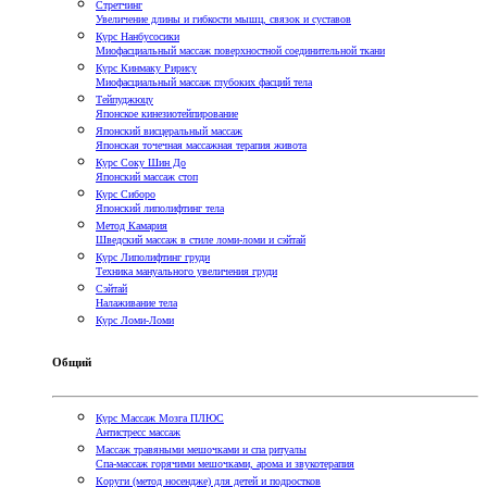
Стретчинг
Увеличение длины и гибкости мышц, связок и суставов
Курс Нанбусосики
Миофасциальный массаж поверхностной соединительной ткани
Курс Кинмаку Рирису
Миофасциальный массаж глубоких фасций тела
Тейпуджюцу
Японское кинезиотейпирование
Японский висцеральный массаж
Японская точечная массажная терапия живота
Курс Соку Шин До
Японский массаж стоп
Курс Сиборо
Японский липолифтинг тела
Метод Камария
Шведский массаж в стиле ломи-ломи и сэйтай
Курс Липолифтинг груди
Техника мануального увеличения груди
Сэйтай
Налаживание тела
Курс Ломи-Ломи
Общий
Курс Массаж Мозга ПЛЮС
Антистресс массаж
Массаж травяными мешочками и спа ритуалы
Спа-массаж горячими мешочками, арома и звукотерапия
Коруги (метод носендже) для детей и подростков