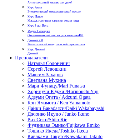
Антистрессовый массаж для детей
Курс Анма
Энергетический миофасциальный массаж
Курс Исидо
Массаж горячими камнями тела и лица
Курс Руки Бога
Мадам Носенджё
Омолаживающий массаж для женщин 40+
Дзентай 2.0
Холистический метод телесной терапии тела
Курс Дзентай
Дзентай
Преподаватели
Наталья Солоневич
Сергей Левошкин
Максим Захаров
Светлана Мухина
Мари Фунацу/Mari Funatsu
Хоринучи Юджи /Horinouchi Yuji
Адзуми Огата / Adzumi Ogata
Кэн Ямамота / Ken Yamamoto
Дайки Вакабаяси/Daiki Wakabayashi
Джюнко Икуно / Junko Ikuno
Риэ Сито/Shito Rie
Фудзикава Эмико/Fujikawa Emiko
Тошико Икеда/Toshiko Ikeda
Каваками Такуто/Kawakami Takuto