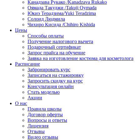
Канадзава Рукако /Kanadzava Rukako
Оямада Такуджи /Takuji Oymada
Юкиэ Терадзима/Yuki Teradzima
Солоид Людмила
Чихиро Кисида /Chihiro Kishida
Цены
Способы оплаты
Получение налогового вычета
Подарочный сертификат
Запрос прайса на обучение
Заявка на изготовление костюма для косметолога
Расписание
Забронировать курс
Записаться на стажировку
Запросить скидку на курс
Консультация онлайн
Стать моделью
Акции
О нас
Правила школы
Договор оферты
Вопросы и ответы
Лицензия
Отзывы
Видео отзывы