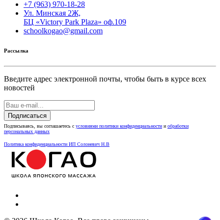
+7 (963) 970-18-28
Ул. Минская 2Ж,
БЦ «Victory Park Plaza» оф.109
schoolkogao@gmail.com
Рассылка
Введите адрес электронной почты, чтобы быть в курсе всех
новостей
Подписаться
Подписываясь, вы соглашаетесь с
условиями политики конфиденциальности
и
обработки
персональных данных
Политика конфиденциальности ИП Солоневич Н.В